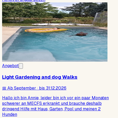
Angebot
Light Gardening and dog Walks
📅
Ab September · bis 31.12.2026
Hallo ich bin Annie, leider bin ich vor ein paar Monaten
schwerer an MECFS erkrankt und brauche deshalb
dringend Hilfe mit Haus, Garten, Pool und meinen 2
Hunden