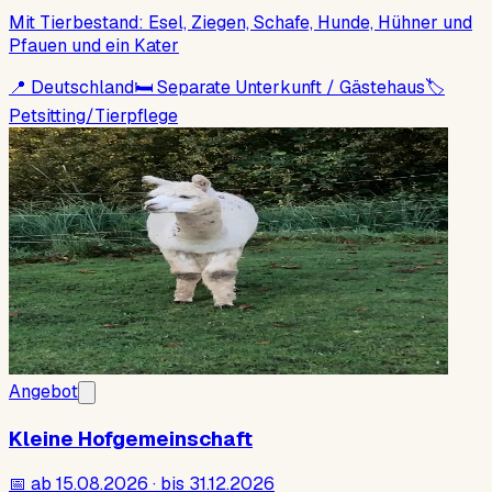
Mit Tierbestand: Esel, Ziegen, Schafe, Hunde, Hühner und
Pfauen und ein Kater
📍
Deutschland
🛏
Separate Unterkunft / Gästehaus
🏷
Petsitting/Tierpflege
Angebot
Kleine Hofgemeinschaft
📅
ab 15.08.2026 · bis 31.12.2026