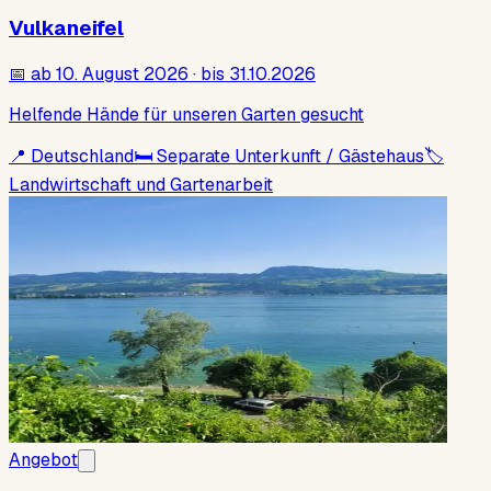
Vulkaneifel
📅
ab 10. August 2026 · bis 31.10.2026
Helfende Hände für unseren Garten gesucht
📍
Deutschland
🛏
Separate Unterkunft / Gästehaus
🏷
Landwirtschaft und Gartenarbeit
Angebot