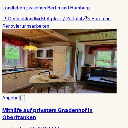
Landleben zwischen Berlin und Hamburg
📍
Deutschland
🛏
Stellplatz / Zeltplatz
🏷
Bau- und
Renovierungsarbeiten
Angebot
Mithilfe auf privatem Gnadenhof in
Oberfranken