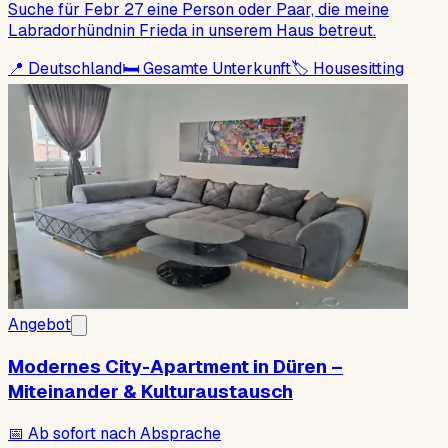
Suche für Febr 27 eine Person oder Paar, die meine
Labradorhündnin Frieda in unserem Haus betreut.
📍
Deutschland
🛏
Gesamte Unterkunft
🏷
Housesitting
Angebot
Modernes City-Apartment in Düren –
Miteinander & Kulturaustausch
📅
Ab sofort nach Absprache