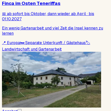
Finca im Osten Teneriffas
📅
ab sofort bis Oktober, dann wieder ab April · bis
01.10.2027
Ein wenig Gartenarbeit und viel Zeit die Insel kennen zu
lernen
📍
Europa
🛏
Separate Unterkunft / Gästehaus
🏷
Landwirtschaft und Gartenarbeit