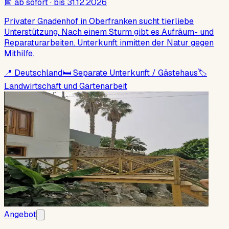
📅
ab sofort · bis 31.12.2026
Privater Gnadenhof in Oberfranken sucht tierliebe
Unterstützung. Nach einem Sturm gibt es Aufräum- und
Reparaturarbeiten. Unterkunft inmitten der Natur gegen
Mithilfe.
📍
Deutschland
🛏
Separate Unterkunft / Gästehaus
🏷
Landwirtschaft und Gartenarbeit
Angebot