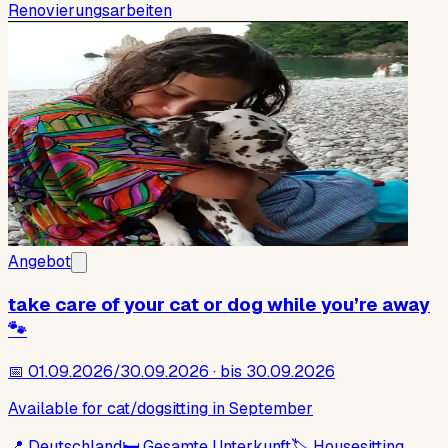
Renovierungsarbeiten
Angebot
take care of your cat or dog while you’re away
🐾
📅
01.09.2026/30.09.2026 · bis 30.09.2026
Available for cat/dogsitting in September
📍
Deutschland
🛏
Gesamte Unterkunft
🏷
Housesitting