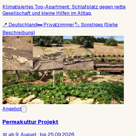
Klimatisiertes Top-Apartment: Schlafplatz gegen nette
Gesellschaft und kleine Hilfen im Alltag.
📍
Deutschland
🛏
Privatzimmer
🏷
Sonstiges (Siehe
Beschreibung)
Angebot
Permakultur Projekt
📅
ab 9. August · bis 25.09.2026