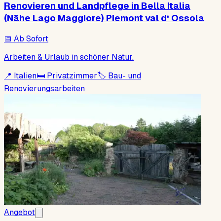
Renovieren und Landpflege in Bella Italia
(Nähe Lago Maggiore) Piemont val d‘ Ossola
📅
Ab Sofort
Arbeiten & Urlaub in schöner Natur.
📍
Italien
🛏
Privatzimmer
🏷
Bau- und
Renovierungsarbeiten
Angebot