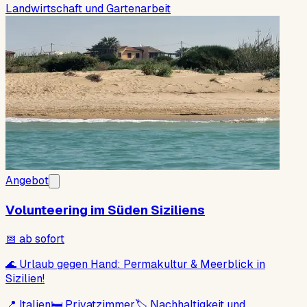
Landwirtschaft und Gartenarbeit
Angebot
Volunteering im Süden Siziliens
📅
ab sofort
🌊 Urlaub gegen Hand: Permakultur & Meerblick in
Sizilien!
📍
Italien
🛏
Privatzimmer
🏷
Nachhaltigkeit und