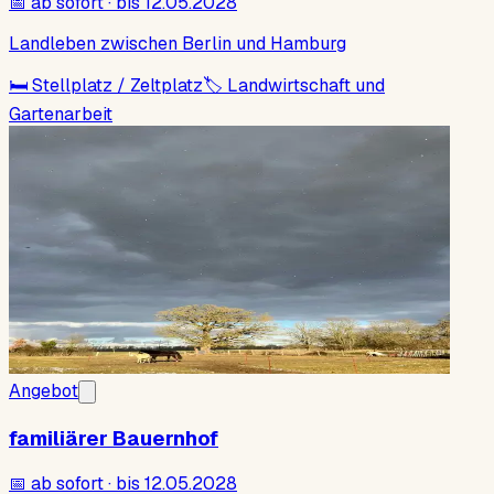
📅
ab sofort · bis 12.05.2028
Landleben zwischen Berlin und Hamburg
🛏
Stellplatz / Zeltplatz
🏷
Landwirtschaft und
Gartenarbeit
Angebot
familiärer Bauernhof
📅
ab sofort · bis 12.05.2028