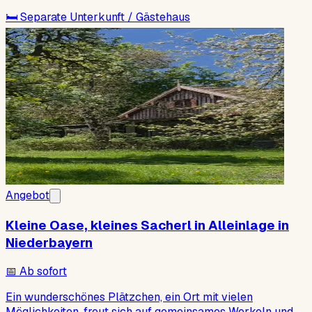
🛏
Separate Unterkunft / Gästehaus
Angebot
Kleine Oase, kleines Sacherl in Alleinlage in
Niederbayern
📅
Ab sofort
Ein wunderschönes Plätzchen, ein Ort mit vielen
Möglichkeiten, freut sich auf gemeinsames Werkeln und