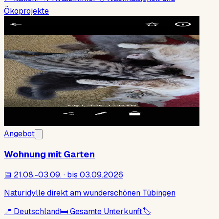
Ökoprojekte
Angebot
Wohnung mit Garten
📅
21.08.-03.09. · bis 03.09.2026
Naturidylle direkt am wunderschönen Tübingen
📍
Deutschland
🛏
Gesamte Unterkunft
🏷