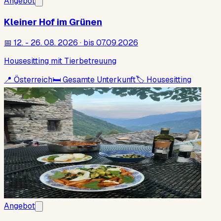
Angebot
Kleiner Hof im Grünen
📅
12. - 26. 08. 2026 · bis 07.09.2026
Housesitting mit Tierbetreuung
📍
Österreich
🛏
Gesamte Unterkunft
🏷
Housesitting
Angebot