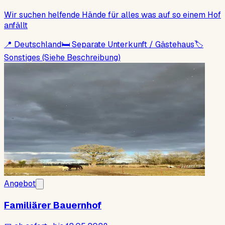
Wir suchen helfende Hände für alles was auf so einem Hof
anfällt
📍
Deutschland
🛏
Separate Unterkunft / Gästehaus
🏷
Sonstiges (Siehe Beschreibung)
Angebot
Familiärer Bauernhof