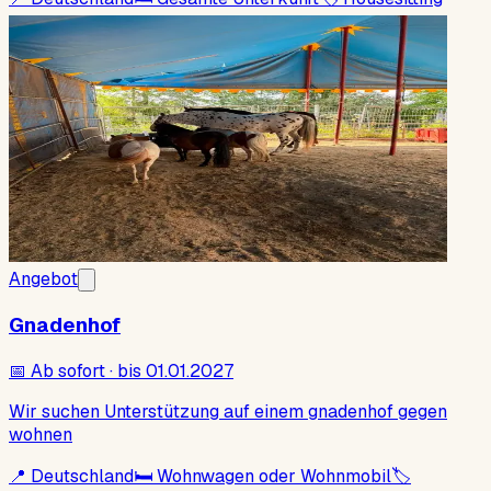
Angebot
Gnadenhof
📅
Ab sofort · bis 01.01.2027
Wir suchen Unterstützung auf einem gnadenhof gegen
wohnen
📍
Deutschland
🛏
Wohnwagen oder Wohnmobil
🏷