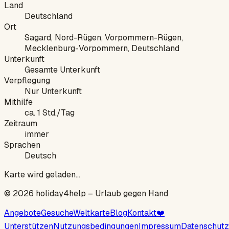
Land
Deutschland
Ort
Sagard, Nord-Rügen, Vorpommern-Rügen,
Mecklenburg-Vorpommern, Deutschland
Unterkunft
Gesamte Unterkunft
Verpflegung
Nur Unterkunft
Mithilfe
ca. 1 Std./Tag
Zeitraum
immer
Sprachen
Deutsch
Karte wird geladen…
©
2026
holiday4help –
Urlaub gegen Hand
Angebote
Gesuche
Weltkarte
Blog
Kontakt
❤️
Unterstützen
Nutzungsbedingungen
Impressum
Datenschutz