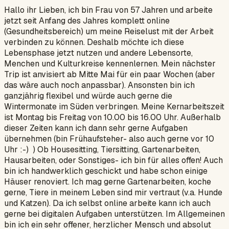
Hallo ihr Lieben, ich bin Frau von 57 Jahren und arbeite
jetzt seit Anfang des Jahres komplett online
(Gesundheitsbereich) um meine Reiselust mit der Arbeit
verbinden zu können. Deshalb möchte ich diese
Lebensphase jetzt nutzen und andere Lebensorte,
Menchen und Kulturkreise kennenlernen. Mein nächster
Trip ist anvisiert ab Mitte Mai für ein paar Wochen (aber
das wäre auch noch anpassbar). Ansonsten bin ich
ganzjährig flexibel und würde auch gerne die
Wintermonate im Süden verbringen. Meine Kernarbeitszeit
ist Montag bis Freitag von 10.00 bis 16.00 Uhr. Außerhalb
dieser Zeiten kann ich dann sehr gerne Aufgaben
übernehmen (bin Frühaufsteher- also auch gerne vor 10
Uhr :-) ) Ob Housesitting, Tiersitting, Gartenarbeiten,
Hausarbeiten, oder Sonstiges- ich bin für alles offen! Auch
bin ich handwerklich geschickt und habe schon einige
Häuser renoviert. Ich mag gerne Gartenarbeiten, koche
gerne, Tiere in meinem Leben sind mir vertraut (v.a. Hunde
und Katzen). Da ich selbst online arbeite kann ich auch
gerne bei digitalen Aufgaben unterstützen. Im Allgemeinen
bin ich ein sehr offener, herzlicher Mensch und absolut