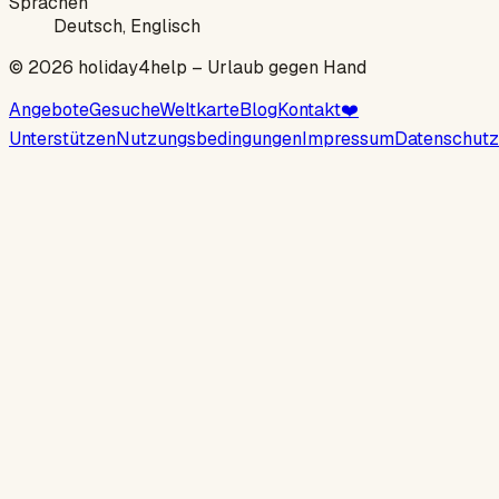
Sprachen
Deutsch, Englisch
©
2026
holiday4help –
Urlaub gegen Hand
Angebote
Gesuche
Weltkarte
Blog
Kontakt
❤️
Unterstützen
Nutzungsbedingungen
Impressum
Datenschutz