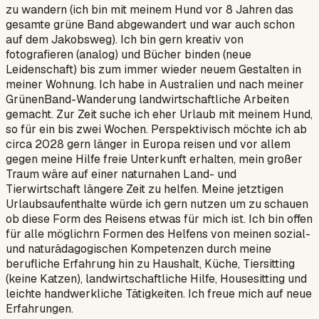
zu wandern (ich bin mit meinem Hund vor 8 Jahren das
gesamte grüne Band abgewandert und war auch schon
auf dem Jakobsweg). Ich bin gern kreativ von
fotografieren (analog) und Bücher binden (neue
Leidenschaft) bis zum immer wieder neuem Gestalten in
meiner Wohnung. Ich habe in Australien und nach meiner
GrünenBand-Wanderung landwirtschaftliche Arbeiten
gemacht. Zur Zeit suche ich eher Urlaub mit meinem Hund,
so für ein bis zwei Wochen. Perspektivisch möchte ich ab
circa 2028 gern länger in Europa reisen und vor allem
gegen meine Hilfe freie Unterkunft erhalten, mein großer
Traum wäre auf einer naturnahen Land- und
Tierwirtschaft längere Zeit zu helfen. Meine jetztigen
Urlaubsaufenthalte würde ich gern nutzen um zu schauen
ob diese Form des Reisens etwas für mich ist. Ich bin offen
für alle möglichrn Formen des Helfens von meinen sozial-
und naturädagogischen Kompetenzen durch meine
berufliche Erfahrung hin zu Haushalt, Küche, Tiersitting
(keine Katzen), landwirtschaftliche Hilfe, Housesitting und
leichte handwerkliche Tätigkeiten. Ich freue mich auf neue
Erfahrungen.