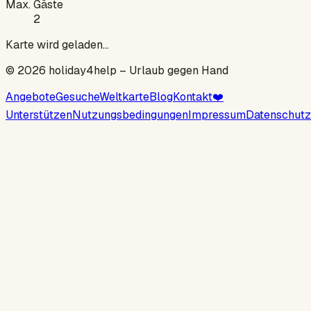
Max. Gäste
2
Karte wird geladen…
©
2026
holiday4help –
Urlaub gegen Hand
Angebote
Gesuche
Weltkarte
Blog
Kontakt
❤️
Unterstützen
Nutzungsbedingungen
Impressum
Datenschutz