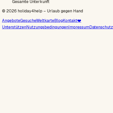
Gesamte Unterkunft
©
2026
holiday4help –
Urlaub gegen Hand
Angebote
Gesuche
Weltkarte
Blog
Kontakt
❤️
Unterstützen
Nutzungsbedingungen
Impressum
Datenschutz