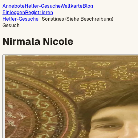
Angebote
Helfer-Gesuche
Weltkarte
Blog
Einloggen
Registrieren
Helfer-Gesuche
·
Sonstiges (Siehe Beschreibung)
Gesuch
Nirmala Nicole