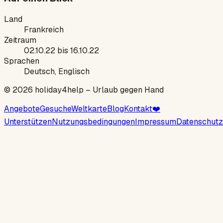
Land
Frankreich
Zeitraum
02.10.22 bis 16.10.22
Sprachen
Deutsch, Englisch
©
2026
holiday4help –
Urlaub gegen Hand
Angebote
Gesuche
Weltkarte
Blog
Kontakt
❤️
Unterstützen
Nutzungsbedingungen
Impressum
Datenschutz