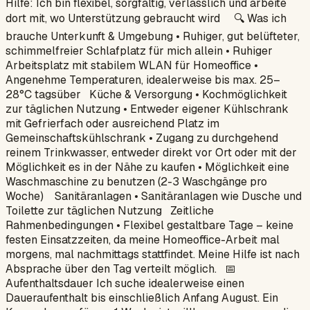
Hilfe: Ich bin flexibel, sorgfältig, verlässlich und arbeite
dort mit, wo Unterstützung gebraucht wird 🔍 Was ich
brauche Unterkunft & Umgebung • Ruhiger, gut belüfteter,
schimmelfreier Schlafplatz für mich allein • Ruhiger
Arbeitsplatz mit stabilem WLAN für Homeoffice •
Angenehme Temperaturen, idealerweise bis max. 25–
28°C tagsüber Küche & Versorgung • Kochmöglichkeit
zur täglichen Nutzung • Entweder eigener Kühlschrank
mit Gefrierfach oder ausreichend Platz im
Gemeinschaftskühlschrank • Zugang zu durchgehend
reinem Trinkwasser, entweder direkt vor Ort oder mit der
Möglichkeit es in der Nähe zu kaufen • Möglichkeit eine
Waschmaschine zu benutzen (2-3 Waschgänge pro
Woche) Sanitäranlagen • Sanitäranlagen wie Dusche und
Toilette zur täglichen Nutzung Zeitliche
Rahmenbedingungen • Flexibel gestaltbare Tage – keine
festen Einsatzzeiten, da meine Homeoffice-Arbeit mal
morgens, mal nachmittags stattfindet. Meine Hilfe ist nach
Absprache über den Tag verteilt möglich. 📅
Aufenthaltsdauer Ich suche idealerweise einen
Daueraufenthalt bis einschließlich Anfang August. Ein