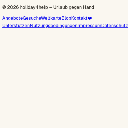
©
2026
holiday4help –
Urlaub gegen Hand
Angebote
Gesuche
Weltkarte
Blog
Kontakt
❤️
Unterstützen
Nutzungsbedingungen
Impressum
Datenschutz