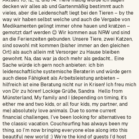
decken wir alles ab und Gartenmäßig bestimmt auch
vieles, aber die Leidenschaft liegt bei den Tieren – by the
way wir haben selbst welche und auch die Vergabe von
Medikamenten gelingt immer ohne hauen und kratzen –
gemotzt darf werden 😉 Wir kommen aus NRW und sind
an die Ferienzeiten gebunden. Unsere Tiere, zwei Katzen,
sind sowohl mit kommen (bisher immer an den gleichen
Ort) als auch allein mit Versorger zu Hause bleiben
gewohnt. Na, das war ja doch mehr als gedacht… Eine
Sache würde ich gern noch anbieten: ich bin
leidenschaftliche systemische Beraterin und würde gern
auch diese Fähigkeit als Arbeitsleistung anbieten –
hilfreich ist eine Beratung nicht nur in Krisen! Ich freu mich
von Dir zu hören! Lockige Grüße, Sandra Hello from
Münsterland, My family and I (depending on timing, it’s
either me and two kids, or all four kids, my partner, and
me) absolutely love animals. Due to some current
financial challenges, I’ve been looking for alternatives to
the classic vacation. Couchsurfing has always been my
thing, so I’m now bringing everyone else along into this
beautiful new world :) We’re the kind of guests I’d host