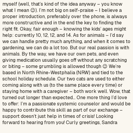
myself (well, that’s kind of the idea anyway – you know
what I mean 😉). I’m not big on self-praise – I believe a
proper introduction, preferably over the phone, is always
more constructive and in the end the key to finding the
right fit. Okay, fair enough – knowing the kids’ ages might
help: currently 10, 12, 12, and 14. As for animals – I’d say
we can handle pretty much anything, and when it comes to
gardening, we can do a lot too. But our real passion is with
animals. By the way, we have our own pets, and even
giving medication usually goes off without any scratching
or biting – some grumbling is allowed though 😉 We’re
based in North Rhine-Westphalia (NRW) and tied to the
school holiday schedule. Our two cats are used to either
coming along with us (to the same place every time) or
staying home with a caregiver – both work well. Wow, that
turned out longer than expected… One more thing I’d love
to offer: I’m a passionate systemic counselor and would be
happy to contribute this skill as part of our exchange –
support doesn’t just help in times of crisis! Looking
forward to hearing from you! Curly greetings, Sandra